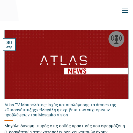
Μετάβαση
στο
περιεχόμενο
30
Απρ
Atlas TV-Mουρελάτος: Ισχύς καταπολέμησης τα drones της
«Οικοανάπτυξης» *Μεγάλη η ακρίβεια των νυχτερινών
προβλέψεων του Mosquito Vision
Μεγάλη δύναμη…πυρός στις ορθές πρακτικές που εφαρμόζει η
Οικοανάπτυξη στην καταπολέμηση κουνουπιών έχουν