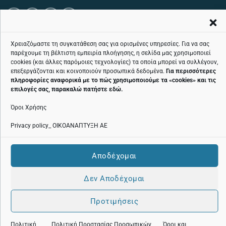
ΤΗΛΕΦΩΝΙΚΉ ΓΡΑΜΜΉ ΕΞΥΠΗΡΈΤΗΣΗΣ ΚΟΙΝΟΎ ΧΩΡΊΣ ΧΡΈΩΣΗ:
Χρειαζόμαστε τη συγκατάθεση σας για ορισμένες υπηρεσίες. Για να σας
παρέχουμε τη βέλτιστη εμπειρία πλοήγησης, η σελίδα μας χρησιμοποιεί
800 11 24424
cookies (και άλλες παρόμοιες τεχνολογίες) τα οποία μπορεί να συλλέγουν,
επεξεργάζονται και κοινοποιούν προσωπικά δεδομένα.
Για περισσότερες
πληροφορίες αναφορικά με το πώς χρησιμοποιούμε τα «
cookies
» και τις
επιλογές σας, παρακαλώ πατήστε
εδώ
.
Όροι Χρήσης
Όροι χρήσης
Privacy policy_ ΟΙΚΟΑΝΑΠΤΥΞΗ ΑΕ
Πολιτική cookies
Αποδέχομαι
Πολιτική Προστασίας Προσωπικών Δεδομένων
Δεν Αποδέχομαι
Προτιμήσεις
Copyright 2026 ©
ecodev.gr
|
OnePlusDesign.com
Πολιτική
Πολιτική Προστασίας Προσωπικών
Όροι και