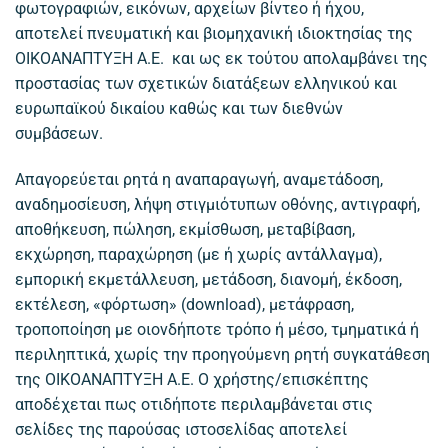
φωτογραφιών, εικόνων, αρχείων βίντεο ή ήχου,
αποτελεί πνευματική και βιομηχανική ιδιοκτησίας της
ΟΙΚΟΑΝΑΠΤΥΞΗ Α.Ε. και ως εκ τούτου απολαμβάνει της
προστασίας των σχετικών διατάξεων ελληνικού και
ευρωπαϊκού δικαίου καθώς και των διεθνών
συμβάσεων.
Απαγορεύεται ρητά η αναπαραγωγή, αναμετάδοση,
αναδημοσίευση, λήψη στιγμιότυπων οθόνης, αντιγραφή,
αποθήκευση, πώληση, εκμίσθωση, μεταβίβαση,
εκχώρηση, παραχώρηση (με ή χωρίς αντάλλαγμα),
εμπορική εκμετάλλευση, μετάδοση, διανομή, έκδοση,
εκτέλεση, «φόρτωση» (download), μετάφραση,
τροποποίηση με οιονδήποτε τρόπο ή μέσο, τμηματικά ή
περιληπτικά, χωρίς την προηγούμενη ρητή συγκατάθεση
της ΟΙΚΟΑΝΑΠΤΥΞΗ Α.Ε. Ο χρήστης/επισκέπτης
αποδέχεται πως οτιδήποτε περιλαμβάνεται στις
σελίδες της παρούσας ιστοσελίδας αποτελεί