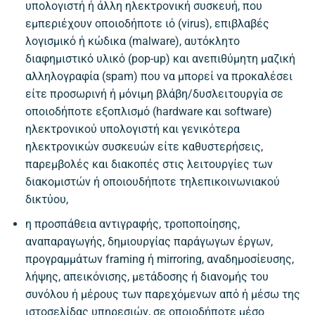
υπολογιστή ή άλλη ηλεκτρονική συσκευή, που
εμπεριέχουν οποιοδήποτε ιό (virus), επιβλαβές
λογισμικό ή κώδικα (malware), αυτόκλητο
διαφημιστικό υλικό (pop-up) και ανεπιθύμητη μαζική
αλληλογραφία (spam) που να μπορεί να προκαλέσει
είτε προσωρινή ή μόνιμη βλάβη/δυσλειτουργία σε
οποιοδήποτε εξοπλισμό (hardware και software)
ηλεκτρονικού υπολογιστή και γενικότερα
ηλεκτρονικών συσκευών είτε καθυστερήσεις,
παρεμβολές και διακοπές στις λειτουργίες των
διακομιστών ή οποιουδήποτε τηλεπικοινωνιακού
δικτύου,
η προσπάθεια αντιγραφής, τροποποίησης,
αναπαραγωγής, δημιουργίας παράγωγων έργων,
προγραμμάτων framing ή mirroring, αναδημοσίευσης,
λήψης, απεικόνισης, μετάδοσης ή διανομής του
συνόλου ή μέρους των παρεχόμενων από ή μέσω της
ιστοσελίδας υπηρεσιών, σε οποιοδήποτε μέσο