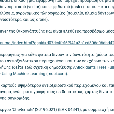
WebGIS), δηλαδή μια εφαρμογή που παρέχει πρόσβαση σε μια
ανυσματικού (vector) και ψηφιδωτού (raster) τύπου – και σ
ύσεις, αγρονομικές πληροφορίες (ποικιλία, ηλικία δέντρων,
νωστότερα και ως drone).
erver της Οικοανάπτυξης και είναι ελεύθερα προσβάσιμο μέσ
Journal/index.html?appid=d07dc4fcf5f941a3b1ed806d06dbd4
ημερομηνίες για κάθε φυτεία δίνουν την δυνατότητα (μέσω τ
 του αντιοξειδωτικού περιεχομένου και των σακχάρων των κα
 λήψης (δείτε εδώ σχετική δημοσίευση:
Antioxidants | Free Full
ry Using Machine Learning (mdpi.com)
.
 καρπούς υψηλότερου αντιοξειδωτικού περιεχομένου και τ
 αγορά, ενώ η καταγραφή τους σε θεματικούς χάρτες δίνει 
νης συγκομιδής.
ργου ‘CheRemote’ (2019-2021) (ΕΔΚ 04341), με συμμετοχή επ