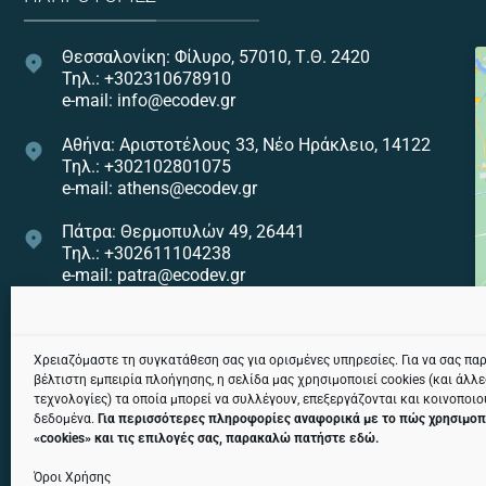
Θεσσαλονίκη: Φίλυρο, 57010, Τ.Θ. 2420
Τηλ.: +302310678910
e-mail: info@ecodev.gr
Αθήνα: Αριστοτέλους 33, Νέο Ηράκλειο, 14122
Τηλ.: +302102801075
e-mail: athens@ecodev.gr
Πάτρα: Θερμοπυλών 49, 26441
Τηλ.: +302611104238
e-mail: patra@ecodev.gr
Ηράκλειο: Εθνικής Αντιστάσεως 82, 71307
Τηλ.: +302810322275
e-mail: heraklion@ecodev.gr
Χρειαζόμαστε τη συγκατάθεση σας για ορισμένες υπηρεσίες. Για να σας πα
βέλτιστη εμπειρία πλοήγησης, η σελίδα μας χρησιμοποιεί cookies (και άλλ
τεχνολογίες) τα οποία μπορεί να συλλέγουν, επεξεργάζονται και κοινοποι
Κεντρική Αποθήκη: Χαλάστρα, 57300
δεδομένα.
Για περισσότερες πληροφορίες αναφορικά με το πώς χρησιμοπ
Τηλ.: +302311242974
«
cookies
» και τις επιλογές σας, παρακαλώ πατήστε
εδώ
.
e-mail: tsagaris@ecodev.gr
Όροι Χρήσης