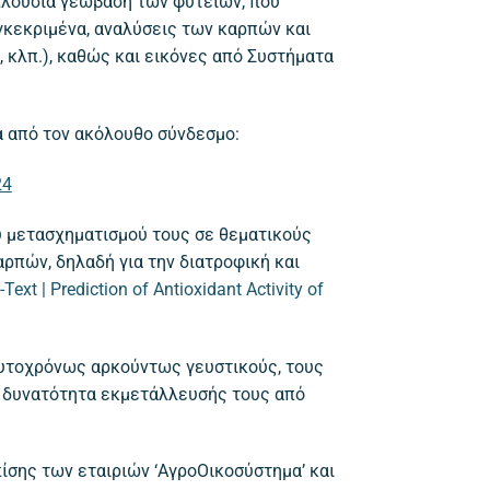
 πλούσια γεωβάση των φυτειών, που
υγκεκριμένα, αναλύσεις των καρπών και
 κλπ.), καθώς και εικόνες από Συστήματα
α από τον ακόλουθο σύνδεσμο:
24
ου μετασχηματισμού τους σε θεματικούς
ρπών, δηλαδή για την διατροφική και
-Text | Prediction of Antioxidant Activity of
αυτοχρόνως αρκούντως γευστικούς, τους
τη δυνατότητα εκμετάλλευσής τους από
ίσης των εταιριών ‘ΑγροΟικοσύστημα’ και