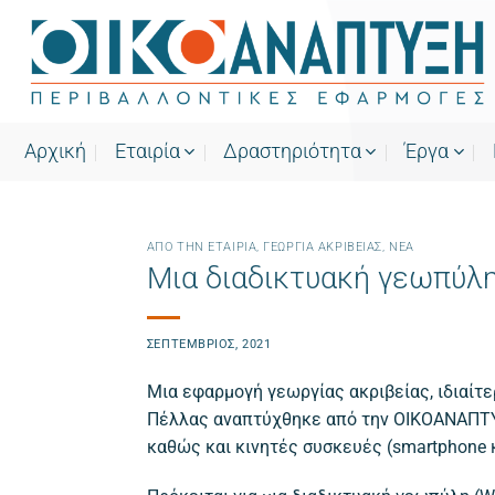
Μετάβαση
στο
περιεχόμενο
Αρχική
Εταιρία
Δραστηριότητα
Έργα
ΑΠΌ ΤΗΝ ΕΤΑΙΡΊΑ
,
ΓΕΩΡΓΊΑ ΑΚΡΙΒΕΊΑΣ
,
ΝΕΑ
Μια διαδικτυακή γεωπύλη
ΣΕΠΤΈΜΒΡΙΟΣ, 2021
Μια εφαρμογή γεωργίας ακριβείας, ιδιαίτ
Πέλλας αναπτύχθηκε από την ΟΙΚΟΑΝΑΠΤΥΞΗ
καθώς και κινητές συσκευές (smartphone κα