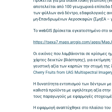
Πρόκειται για μια διαδικτυακή γεωπύλη (
αποτελείται από 100 γεωχωρικά επίπεδα δι
των φύλλων ανά δέντρο, εδαφολογικές αναλ
μη-Επανδρωμένων Αεροσκαφών (ΣμηΕΑ – γ
Το webGIS βρίσκεται εγκατεστημένο στο s
https://tsexa7.maps.arcgis.com/apps/Map
Οι εικόνες που λαμβάνονται σε κρίσιμες 
χάρτες δεικτών βλάστησης), για εκτίμηση
γευστική αξία των καρπών την στιγμή της
Cherry Fruits from UAS Multispectral Image
Η δυνατότητα εντοπισμού των δέντρων με
καθιστά προϊόντα με υψηλότερη αξία στην
τους παραγωγούς με εφαρμογές στοχευμέ
Η εφαρμογή αναπτύχθηκε στο πλαίσιο του έ