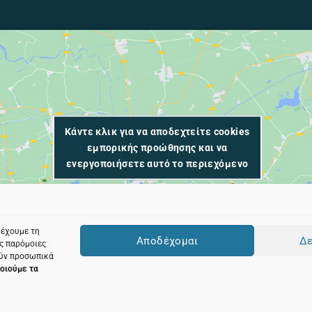
Κάντε κλικ για να αποδεχτείτε cookies
εμπορικής προώθησης και να
ενεργοποιήσετε αυτό το περιεχόμενο
ρέχουμε τη
Αποδέχομαι
Δε
ες παρόμοιες
ούν προσωπικά
οιούμε τα