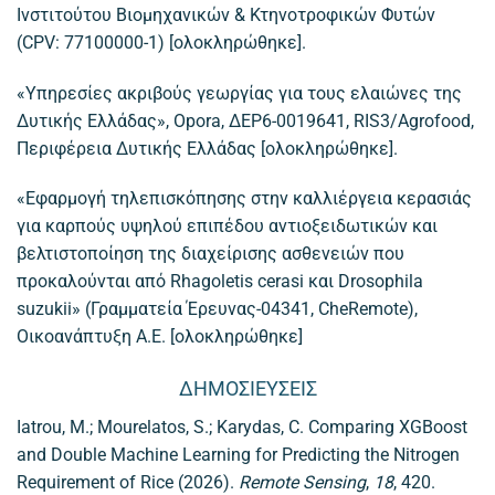
Ινστιτούτου Βιομηχανικών & Κτηνοτροφικών Φυτών
(CPV: 77100000-1) [ολοκληρώθηκε].
«Υπηρεσίες ακριβούς γεωργίας για τους ελαιώνες της
Δυτικής Ελλάδας», Opora, ΔΕΡ6-0019641, RIS3/Agrofood,
Περιφέρεια Δυτικής Ελλάδας [ολοκληρώθηκε].
«Εφαρμογή τηλεπισκόπησης στην καλλιέργεια κερασιάς
για καρπούς υψηλού επιπέδου αντιοξειδωτικών και
βελτιστοποίηση της διαχείρισης ασθενειών που
προκαλούνται από Rhagoletis cerasi και Drosophila
suzukii» (Γραμματεία Έρευνας-04341, CheRemote),
Οικοανάπτυξη Α.Ε. [ολοκληρώθηκε]
ΔΗΜΟΣΙΕΥΣΕΙΣ
Iatrou, M.; Mourelatos, S.; Karydas, C. Comparing XGBoost
and Double Machine Learning for Predicting the Nitrogen
Requirement of Rice (2026).
Remote Sensing
,
18
, 420.