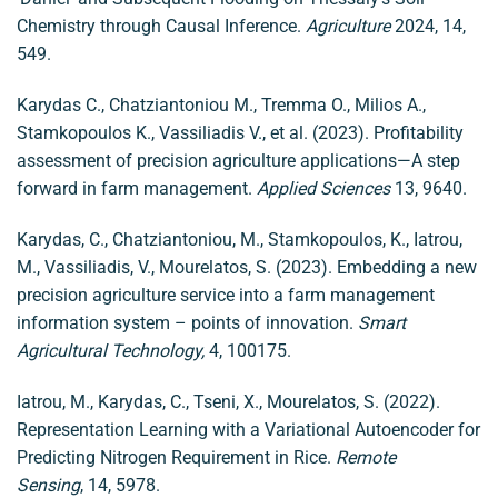
Chemistry through Causal Inference.
Agriculture
2024, 14,
549.
Karydas C., Chatziantoniou M., Tremma O., Milios A.,
Stamkopoulos K., Vassiliadis V., et al. (2023). Profitability
assessment of precision agriculture applications—A step
forward in farm management.
Applied Sciences
13, 9640.
Karydas, C., Chatziantoniou, M., Stamkopoulos, K., Iatrou,
M., Vassiliadis, V., Mourelatos, S. (2023). Embedding a new
precision agriculture service into a farm management
information system – points of innovation.
Smart
Agricultural Technology,
4, 100175.
Iatrou, M., Karydas, C., Tseni, X., Mourelatos, S. (2022).
Representation Learning with a Variational Autoencoder for
Predicting Nitrogen Requirement in Rice.
Remote
Sensing
, 14, 5978.