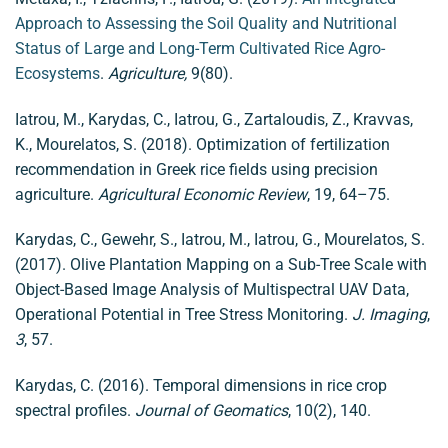
Approach to Assessing the Soil Quality and Nutritional
Status of Large and Long-Term Cultivated Rice Agro-
Ecosystems
.
Agriculture,
9(80).
Iatrou, M., Karydas, C., Iatrou, G., Zartaloudis, Z., Kravvas,
K., Mourelatos, S. (2018). Optimization of fertilization
recommendation in Greek rice fields using precision
agriculture.
Agricultural Economic Review
, 19, 64–75.
Karydas, C., Gewehr, S., Iatrou, M., Iatrou, G., Mourelatos, S.
(2017). Olive Plantation Mapping on a Sub-Tree Scale with
Object-Based Image Analysis of Multispectral UAV Data,
Operational Potential in Tree Stress Monitoring.
J. Imaging
,
3
, 57.
Karydas, C. (2016). Temporal dimensions in rice crop
spectral profiles.
Journal of Geomatics
, 10(2), 140.