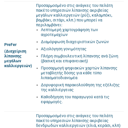
Προσαρμοσμένο στις ανάγκες του πελάτη
πακέτο υπηρεσιών
λίπανσης ακριβείας
μεγάλων καλλιεργειών (ρύζι, καλαμπόκι,
βαμβάκι, σιτάρι, κλπ.)
που μπορεί να
περιλαμβάνει:
Λεπτομερή χαρτογράφηση των
αγροτεμαχίων
Διαμόρφωση διαχειριστικών ζωνών
PreFer
Αξιολόγηση γονιμότητας
(Διαχείριση
Πλήρη συμβουλευτική λίπανσης ανά ζώνη
λίπανσης
(βασική και επιφανειακή)
μεγάλων
καλλιεργειών)
Προσαρμογή ψηφιακών χαρτών λίπανσης
μεταβλητής δόσης για κάθε τύπο
λιπασματοδιανομέα
Δορυφορική παρακολούθηση της εξέλιξης
της καλλιέργειας
Καθοδήγηση του παραγωγού κατά τις
εφαρμογές.
Προσαρμοσμένο στις ανάγκες του πελάτη
πακέτο υπηρεσιών
λίπανσης ακριβείας
δενδρωδών καλλιεργειών (ελιά, κεράσι, κλπ)