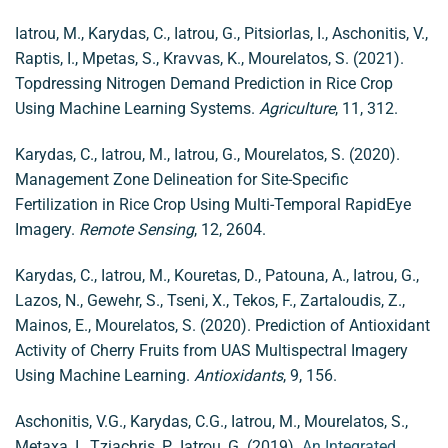
Iatrou, M., Karydas, C., Iatrou, G., Pitsiorlas, I., Aschonitis, V.,
Raptis, I., Mpetas, S., Kravvas, K., Mourelatos, S. (2021).
Topdressing Nitrogen Demand Prediction in Rice Crop
Using Machine Learning Systems.
Agriculture
, 11, 312.
Karydas, C., Iatrou, M., Iatrou, G., Mourelatos, S. (2020).
Management Zone Delineation for Site-Specific
Fertilization in Rice Crop Using Multi-Temporal RapidEye
Imagery.
Remote Sensing
, 12, 2604.
Karydas, C., Iatrou, M., Kouretas, D., Patouna, A., Iatrou, G.,
Lazos, N., Gewehr, S., Tseni, X., Tekos, F., Zartaloudis, Z.,
Mainos, E., Mourelatos, S. (2020). Prediction of Antioxidant
Activity of Cherry Fruits from UAS Multispectral Imagery
Using Machine Learning.
Antioxidants
, 9, 156.
Aschonitis, V.G., Karydas, C.G., Iatrou, Μ., Mourelatos, S.,
Metaxa, I., Tziachris, P., Iatrou, G. (2019).
An Integrated