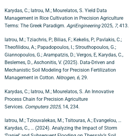
Karydas, C.; Iatrou, M.; Mourelatos, S. Yield Data
Management in Rice Cultivation in Precision Agriculture
Terms: The Greek Paradigm.
AgriEngineering
2025,
7
, 413.
Iatrou, M.; Tziachris, P.; Bilias, F.; Kekelis, P.; Pavlakis, C.;
Theofilidou, A.; Papadopoulos, I.; Strouthopoulos, G.;
Giannopoulos, G.; Arampatzis, D.; Vergos, E, Karydas, C.,
Beslemes, D., Aschonitis, V. (2025). Data-Driven and
Mechanistic Soil Modeling for Precision Fertilization
Management in Cotton.
Nitrogen
,
6
, 29.
Karydas, C.; Iatrou, M.; Mourelatos, S. An Innovative
Process Chain for Precision Agriculture
Services.
Computers 2025
, 14, 234.
Iatrou, M.; Tziouvalekas, M.; Tsitouras, A.; Evangelou, …
Karydas, C., … (2024). Analyzing the Impact of Storm
‘Daniel’ and Subsequent Flooding on Thessaly’s Soil