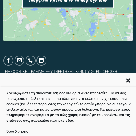
ενεργοποιήσετε αυτό το περιεχόμενο
ΤΗΛΕΦΩΝΙΚΉ ΓΡΑΜΜΉ ΕΞΥΠΗΡΈΤΗΣΗΣ ΚΟΙΝΟΎ ΧΩΡΊΣ ΧΡΈΩΣΗ:
800 11 24424
Χρειαζόμαστε τη συγκατάθεση σας για ορισμένες υπηρεσίες. Για να σας
παρέχουμε τη βέλτιστη εμπειρία πλοήγησης, η σελίδα μας χρησιμοποιεί
cookies (και άλλες παρόμοιες τεχνολογίες) τα οποία μπορεί να συλλέγουν,
επεξεργάζονται και κοινοποιούν προσωπικά δεδομένα.
Για περισσότερες
πληροφορίες αναφορικά με το πώς χρησιμοποιούμε τα «
cookies
» και τις
Όροι χρήσης
επιλογές σας, παρακαλώ πατήστε
εδώ
.
Όροι Χρήσης
Πολιτική cookies