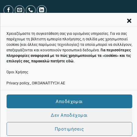
ΤΗΛΕΦΩΝΙΚΉ ΓΡΑΜΜΉ ΕΞΥΠΗΡΈΤΗΣΗΣ ΚΟΙΝΟΎ ΧΩΡΊΣ ΧΡΈΩΣΗ:
800 11 24424
Χρειαζόμαστε τη συγκατάθεση σας για ορισμένες υπηρεσίες. Για να σας
παρέχουμε τη βέλτιστη εμπειρία πλοήγησης, η σελίδα μας χρησιμοποιεί
cookies (και άλλες παρόμοιες τεχνολογίες) τα οποία μπορεί να συλλέγουν,
επεξεργάζονται και κοινοποιούν προσωπικά δεδομένα.
Για περισσότερες
πληροφορίες αναφορικά με το πώς χρησιμοποιούμε τα «
cookies
» και τις
επιλογές σας, παρακαλώ πατήστε
εδώ
.
Όροι χρήσης
Όροι Χρήσης
Πολιτική cookies
Privacy policy_ ΟΙΚΟΑΝΑΠΤΥΞΗ ΑΕ
Πολιτική Προστασίας Προσωπικών Δεδομένων
Αποδέχομαι
Δεν Αποδέχομαι
Προτιμήσεις
Copyright 2026 ©
ecodev.gr
|
OnePlusDesign.com