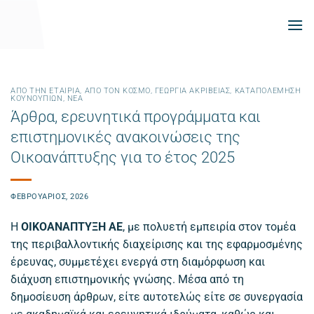
Μετάβαση
στο
περιεχόμενο
ΑΠΌ ΤΗΝ ΕΤΑΙΡΊΑ
,
ΑΠΌ ΤΟΝ ΚΌΣΜΟ
,
ΓΕΩΡΓΊΑ ΑΚΡΙΒΕΊΑΣ
,
ΚΑΤΑΠΟΛΈΜΗΣΗ
ΚΟΥΝΟΥΠΙΏΝ
,
ΝΕΑ
Άρθρα, ερευνητικά προγράμματα και
επιστημονικές ανακοινώσεις της
Οικοανάπτυξης για το έτος 2025
ΦΕΒΡΟΥΆΡΙΟΣ, 2026
Η
ΟΙΚΟΑΝΑΠΤΥΞΗ ΑΕ
, με πολυετή εμπειρία στον τομέα
της περιβαλλοντικής διαχείρισης και της εφαρμοσμένης
έρευνας, συμμετέχει ενεργά στη διαμόρφωση και
διάχυση επιστημονικής γνώσης. Μέσα από τη
δημοσίευση άρθρων, είτε αυτοτελώς είτε σε συνεργασία