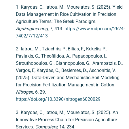
1. Karydas, C., Iatrou, M., Mourelatos, S. (2025). Yield
Data Management in Rice Cultivation in Precision
Agriculture Terms: The Greek Paradigm.
AgriEngineering
, 7, 413.
https://www.mdpi.com/2624-
7402/7/12/413
2. Iatrou, M., Tziachris, P., Bilias, F., Kekelis, P.,
Pavlakis, C., Theofilidou, A., Papadopoulos, I.,
Strouthopoulos, G., Giannopoulos, G., Arampatzis, D.,
Vergos, E, Karydas, C., Beslemes, D., Aschonitis, V.
(2025). Data-Driven and Mechanistic Soil Modeling
for Precision Fertilization Management in Cotton.
Nitrogen
, 6, 29.
https://doi.org/10.3390/nitrogen6020029
3. Karydas, C., Iatrou, M., Mourelatos, S. (2025). An
Innovative Process Chain for Precision Agriculture
Services.
Computers
, 14, 234.