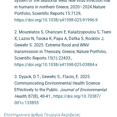
system of the seasonal West Nile virus infection risk
in humans in northern Greece, 2020–2024.Nature
Portfolio, Scientific Reports 15:7129,
https://doi.org/10.1038/s41598-025-91996-9
2. Mourelatos S, Charizani E, Kalaitzopoulou S, Tseni
X, Lazos N, Tsioka K, Papa A, Dafka S, Rocklöv J,
Gewehr S. 2025. Extreme flood and WNV
transmission in Thessaly, Greece, Nature Portfolio,
Scientific Reports 15(1):22433.,
https://doi.org/10.1038/s41598-025-03884-x
3. Dyjack, D.T., Gewehr, S., Flacio, E. 2025.
Communicating Environmental Health Science
Effectively to the Public.
Journal of Environmental
Health
, 87(8), 40-41.,
https:/​/​doi.org/​10.70387/​
001c.133855
Επιστημονικά άρθρα: Γεωργία Ακριβείας