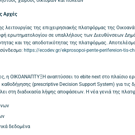
ρηστους χώρους οικισμών και πόλεων
ες Αρχές
της λειτουργίας της επιχειρησιακής πλατφόρμας της Οικοανά
ορφή ερωτηματολογίου σε υπαλλήλους των Διευθύνσεων Δημό
κότητας και της αποδοτικότητας της πλατφόρμας. Αποτελέσμ
 σύνδεσμο:
https://ecodev.gr/ekprosopoi-pente-perifereion-tis-c
ς, η ΟΙΚΟΑΝΑΠΤΥΞΗ αναπτύσσει το ebite next στο πλαίσιο ε
αθοδήγησης (prescriptive Decision Support System) για τι
λει στη διαδικασία λήψης αποφάσεων. Η νέα γενιά της πλα
ένων
ων
γικά δεδομένα