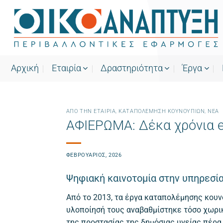
Μετάβαση
στο
περιεχόμενο
Αρχική
Εταιρία
Δραστηριότητα
Έργα
ΑΠΌ ΤΗΝ ΕΤΑΙΡΊΑ
,
ΚΑΤΑΠΟΛΈΜΗΣΗ ΚΟΥΝΟΥΠΙΏΝ
,
ΝΕΑ
ΑΦΙΕΡΩΜΑ: Δέκα χρόνια e
ΦΕΒΡΟΥΆΡΙΟΣ, 2026
Ψηφιακή καινοτομία στην υπηρεσία
Από το 2013, τα έργα καταπολέμησης κουν
υλοποίησή τους αναβαθμίστηκε τόσο χωρικά
της προστασίας της δημόσιας υγείας πέρα