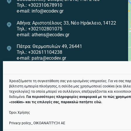
Τηλ.: +302310678910
e-mail: info@ecodev.gr
Αθήνα: Αριστοτέλους 33, Νέο Ηράκλειο, 14122
Τηλ.: +302102801075
e-mail: athens@ecodev.gr
Πάτρα: Θερμοπυλών 49, 26441
Τηλ.: +302611104238
e-mail: patra@ecodev.gr
Ηράκλειο: Εθνικής Αντιστάσεως 82, 71307
Τηλ.: +302810322275
e-mail: heraklion@ecodev.gr
Χρειαζόμαστε τη συγκατάθεση σας για ορισμένες υπηρεσίες. Για να σας πα
βέλτιστη εμπειρία πλοήγησης, η σελίδα μας χρησιμοποιεί cookies (και άλλ
τεχνολογίες) τα οποία μπορεί να συλλέγουν, επεξεργάζονται και κοινοποι
Κεντρική Αποθήκη: Χαλάστρα, 57300
δεδομένα.
Για περισσότερες πληροφορίες αναφορικά με το πώς χρησιμοπ
Τηλ.: +302311242974
«
cookies
» και τις επιλογές σας, παρακαλώ πατήστε
εδώ
.
e-mail: tsagaris@ecodev.gr
Όροι Χρήσης
Privacy policy_ ΟΙΚΟΑΝΑΠΤΥΞΗ ΑΕ