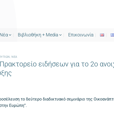
Νέα
Bιβλιοθήκη + Media
Επικοινωνία
ΟΥΠΙΏΝ
,
ΝΕΑ
Πρακτορείο ειδήσεων για το 2ο ανοι
υξης
ροσέλευση το δεύτερο διαδικτυακό σεμινάριο της Οικοανάπτ
στην Ευρώπη”.