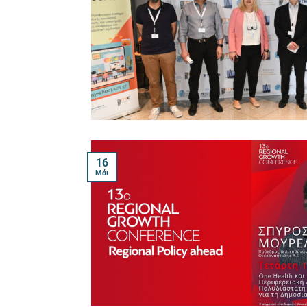
16
Μάι