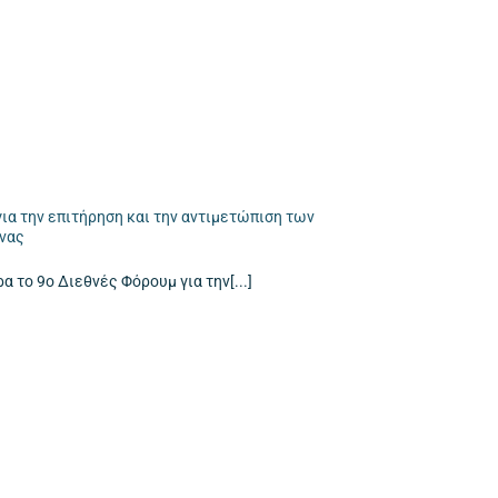
ια την επιτήρηση και την αντιμετώπιση των
ίνας
α το 9ο Διεθνές Φόρουμ για την[...]