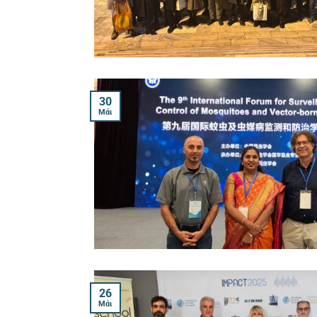
30
Μάι
26
Μάι