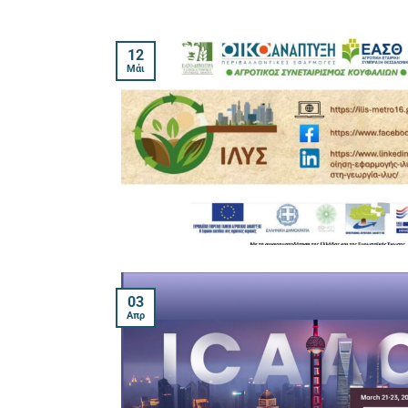
12
Μάι
03
Απρ