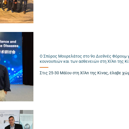
Ο Σπύρος Μουρελάτος στο 9ο Διεθνές Φόρουμ γ
κουνουπιών και των ασθενειών στη Xi’An της Κ
Στις 25-30 Μάϊου στη Xi’An της Κίνας, έλαβε χώρ