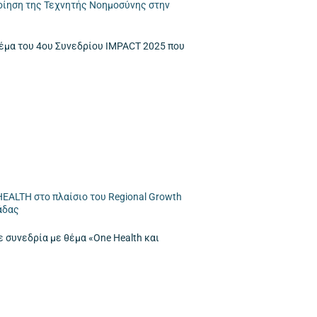
οίηση της Τεχνητής Νοημοσύνης στην
θέμα του 4oυ Συνεδρίου IMPACT 2025 που
EALTH στο πλαίσιο του Regional Growth
άδας
 συνεδρία με θέμα «One Health και