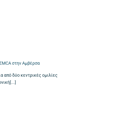
 EMCA στην Αμβέρσα
α από δύο κεντρικές ομιλίες
ική[...]