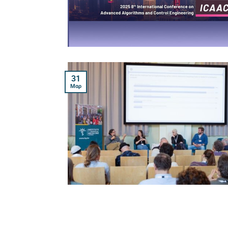
31
Μαρ