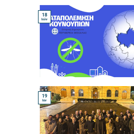
18
Ιούν
19
Ιαν