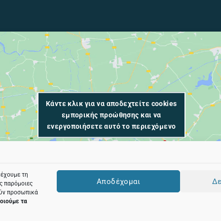
Κάντε κλικ για να αποδεχτείτε cookies
εμπορικής προώθησης και να
ενεργοποιήσετε αυτό το περιεχόμενο
ρέχουμε τη
Αποδέχομαι
Δε
ες παρόμοιες
ούν προσωπικά
οιούμε τα