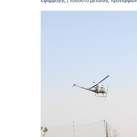
εφαρμογής ( ποσοστό μείωσης προνυμφών