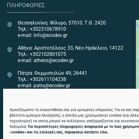
ΠΛΗΡΟΦΟΡΊΕΣ
Θεσσαλονίκη: Φίλυρο, 57010, Τ.Θ. 2420
Τηλ.: +302310678910
e-mail: info@ecodev.gr
Αθήνα: Αριστοτέλους 33, Νέο Ηράκλειο, 14122
Τηλ.: +302102801075
e-mail: athens@ecodev.gr
Πάτρα: Θερμοπυλών 49, 26441
Τηλ.: +302611104238
e-mail: patra@ecodev.gr
Ηράκλειο: Εθνικής Αντιστάσεως 82, 71307
Τηλ.: +302810322275
e-mail: heraklion@ecodev.gr
Χρειαζόμαστε τη συγκατάθεση σας για ορισμένες υπηρεσίες. Για να σας πα
βέλτιστη εμπειρία πλοήγησης, η σελίδα μας χρησιμοποιεί cookies (και άλλ
τεχνολογίες) τα οποία μπορεί να συλλέγουν, επεξεργάζονται και κοινοποι
Κεντρική Αποθήκη: Χαλάστρα, 57300
δεδομένα.
Για περισσότερες πληροφορίες αναφορικά με το πώς χρησιμοπ
Τηλ.: +302311242974
«
cookies
» και τις επιλογές σας, παρακαλώ πατήστε
εδώ
.
e-mail: tsagaris@ecodev.gr