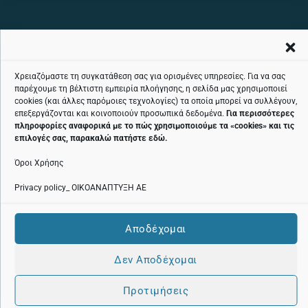
ΤΗΛΕΦΩΝΙΚΉ ΓΡΑΜΜΉ ΕΞΥΠΗΡΈΤΗΣΗΣ ΚΟΙΝΟΎ ΧΩΡΊΣ ΧΡΈΩΣΗ:
Χρειαζόμαστε τη συγκατάθεση σας για ορισμένες υπηρεσίες. Για να σας
παρέχουμε τη βέλτιστη εμπειρία πλοήγησης, η σελίδα μας χρησιμοποιεί
800 11 24424
cookies (και άλλες παρόμοιες τεχνολογίες) τα οποία μπορεί να συλλέγουν,
επεξεργάζονται και κοινοποιούν προσωπικά δεδομένα.
Για περισσότερες
πληροφορίες αναφορικά με το πώς χρησιμοποιούμε τα «
cookies
» και τις
επιλογές σας, παρακαλώ πατήστε
εδώ
.
Όροι Χρήσης
Όροι χρήσης
Privacy policy_ ΟΙΚΟΑΝΑΠΤΥΞΗ ΑΕ
Πολιτική cookies
Αποδέχομαι
Πολιτική Προστασίας Προσωπικών Δεδομένων
Δεν Αποδέχομαι
Προτιμήσεις