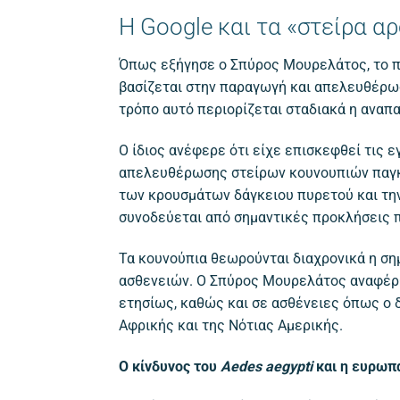
Η Google και τα «στείρα α
Όπως εξήγησε ο Σπύρος Μουρελάτος, το π
βασίζεται στην παραγωγή και απελευθέρωσ
τρόπο αυτό περιορίζεται σταδιακά η αναπ
Ο ίδιος ανέφερε ότι είχε επισκεφθεί τις
απελευθέρωσης στείρων κουνουπιών παγκο
των κρουσμάτων δάγκειου πυρετού και την
συνοδεύεται από σημαντικές προκλήσεις π
Τα κουνούπια θεωρούνται διαχρονικά η ση
ασθενειών. Ο Σπύρος Μουρελάτος αναφέρθη
ετησίως, καθώς και σε ασθένειες όπως ο δ
Αφρικής και της Νότιας Αμερικής.
Ο κίνδυνος του
Aedes aegypti
και η ευρωπ