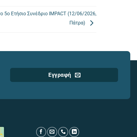
ή
να
 5ο Ετήσιο Συνέδριο IMPACT (12/06/2026,
μειώσετε
Πάτρα)
ένταση.
Εγγραφή