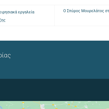
Ο Σπύρος Μουρελάτος στο
ειρησιακά εργαλεία
ξης
ρίας