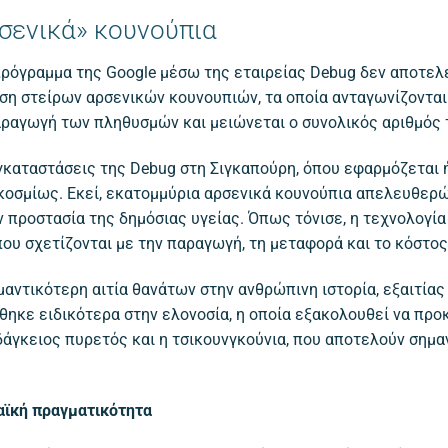
ρσενικά» κουνούπια
ρόγραμμα της Google μέσω της εταιρείας Debug δεν αποτελε
η στείρων αρσενικών κουνουπιών, τα οποία ανταγωνίζονται 
αραγωγή των πληθυσμών και μειώνεται ο συνολικός αριθμός
 εγκαταστάσεις της Debug στη Σιγκαπούρη, όπου εφαρμόζεται
σμίως. Εκεί, εκατομμύρια αρσενικά κουνούπια απελευθερώ
 προστασία της δημόσιας υγείας. Όπως τόνισε, η τεχνολογία
ου σχετίζονται με την παραγωγή, τη μεταφορά και το κόστο
μαντικότερη αιτία θανάτων στην ανθρώπινη ιστορία, εξαιτία
κε ειδικότερα στην ελονοσία, η οποία εξακολουθεί να προ
άγκειος πυρετός και η τσικουνγκούνια, που αποτελούν σημαν
αϊκή πραγματικότητα