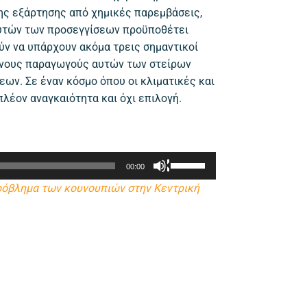
της εξάρτησης από χημικές παρεμβάσεις,
αυτών των προσεγγίσεων προϋποθέτει
ν να υπάρχουν ακόμα τρεις σημαντικοί
μένους παραγωγούς αυτών των στείρων
ν. Σε έναν κόσμο όπου οι κλιματικές και
λέον αναγκαιότητα και όχι επιλογή.
Χρησιμοποιείστε
00:00
τα
πρόβλημα των κουνουπιών στην Κεντρική
πλήκτρα
Πάνω/
Κάτω
βέλος
για
να
αυξήσετε