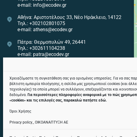
e-mail: info@ecodev.gr
Αθήνα: Αριστοτέλους 33, Νέο Ηράκλειο, 14122
Τηλ.: +302102801075
e-mail: athens@ecodev.gr
Πάτρα: Θερμοπυλών 49, 26441
Τηλ.: +302611104238
e-mail: patra@ecodev.gr
Ηράκλειο: Εθνικής Αντιστάσεως 82, 71307
Τηλ.: +302810322275
e-mail: heraklion@ecodev.gr
Χρειαζόμαστε τη συγκατάθεση σας για ορισμένες υπηρεσίες. Για να σας πα
βέλτιστη εμπειρία πλοήγησης, η σελίδα μας χρησιμοποιεί cookies (και άλλ
τεχνολογίες) τα οποία μπορεί να συλλέγουν, επεξεργάζονται και κοινοποι
Κεντρική Αποθήκη: Χαλάστρα, 57300
δεδομένα.
Για περισσότερες πληροφορίες αναφορικά με το πώς χρησιμοπ
Τηλ.: +302311242974
«
cookies
» και τις επιλογές σας, παρακαλώ πατήστε
εδώ
.
e-mail: tsagaris@ecodev.gr
Όροι Χρήσης
Privacy policy_ ΟΙΚΟΑΝΑΠΤΥΞΗ ΑΕ