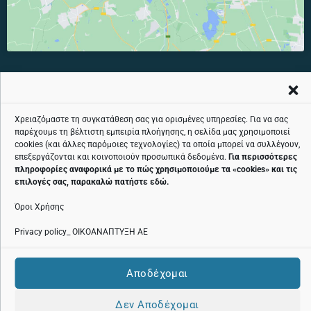
Χρειαζόμαστε τη συγκατάθεση σας για ορισμένες υπηρεσίες. Για να σας
ΤΗΛΕΦΩΝΙΚΉ ΓΡΑΜΜΉ ΕΞΥΠΗΡΈΤΗΣΗΣ ΚΟΙΝΟΎ ΧΩΡΊΣ ΧΡΈΩΣΗ:
παρέχουμε τη βέλτιστη εμπειρία πλοήγησης, η σελίδα μας χρησιμοποιεί
cookies (και άλλες παρόμοιες τεχνολογίες) τα οποία μπορεί να συλλέγουν,
800 11 24424
επεξεργάζονται και κοινοποιούν προσωπικά δεδομένα.
Για περισσότερες
πληροφορίες αναφορικά με το πώς χρησιμοποιούμε τα «
cookies
» και τις
επιλογές σας, παρακαλώ πατήστε
εδώ
.
Όροι Χρήσης
Όροι χρήσης
Privacy policy_ ΟΙΚΟΑΝΑΠΤΥΞΗ ΑΕ
Πολιτική cookies
Αποδέχομαι
Πολιτική Προστασίας Προσωπικών Δεδομένων
Δεν Αποδέχομαι