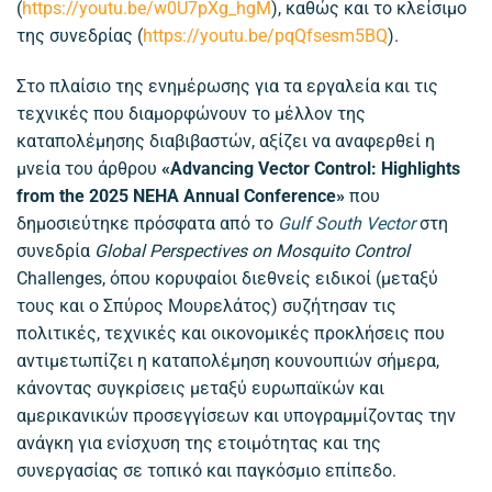
(
https://youtu.be/w0U7pXg_hgM
), καθώς και το κλείσιμο
της συνεδρίας (
https://youtu.be/pqQfsesm5BQ
).
Στο πλαίσιο της ενημέρωσης για τα εργαλεία και τις
τεχνικές που διαμορφώνουν το μέλλον της
καταπολέμησης διαβιβαστών, αξίζει να αναφερθεί η
μνεία του άρθρου
«Advancing Vector Control: Highlights
from the 2025 NEHA Annual Conference»
που
δημοσιεύτηκε πρόσφατα από το
Gulf South Vector
στη
συνεδρία
Global Perspectives on Mosquito Control
Challenges, όπου κορυφαίοι διεθνείς ειδικοί (μεταξύ
τους και ο Σπύρος Μουρελάτος) συζήτησαν τις
πολιτικές, τεχνικές και οικονομικές προκλήσεις που
αντιμετωπίζει η καταπολέμηση κουνουπιών σήμερα,
κάνοντας συγκρίσεις μεταξύ ευρωπαϊκών και
αμερικανικών προσεγγίσεων και υπογραμμίζοντας την
ανάγκη για ενίσχυση της ετοιμότητας και της
συνεργασίας σε τοπικό και παγκόσμιο επίπεδο.